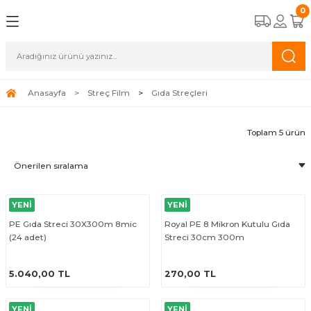
0
Geri Dön
Geri Dön
Geri Dön
Geri Dön
Geri Dön
eri
ünleri
ubu
 Gözlükleri
Solunum Koruyucu Maskele
Grubu
ucu Maskeler
FFP2/N95 Maskeler
Anasayfa
Streç Film
Gıda Streçleri
e Bantları
lar
FFP3 Maskeler
Toplam 5 ürün
o Çeşitleri
YENİ
YENİ
PE Gıda Streci 30X300m 8mic
Royal PE 8 Mikron Kutulu Gıda
ar
(24 adet)
Streci 30cm 300m
ÜRÜNÜ İNCELE
ÜRÜNÜ İNCELE
5.040,00 TL
270,00 TL
YENİ
YENİ