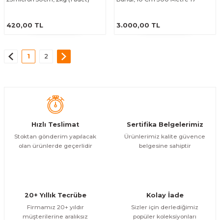
Mikron (30 adet)
ÜRÜNÜ İNCELE
ÜRÜNÜ İNCELE
420,00 TL
3.000,00 TL
1
2
Hızlı Teslimat
Sertifika Belgelerimiz
Stoktan gönderim yapılacak
Ürünlerimiz kalite güvence
olan ürünlerde geçerlidir
belgesine sahiptir
20+ Yıllık Tecrübe
Kolay İade
Firmamız 20+ yıldır
Sizler için derlediğimiz
müşterilerine aralıksız
popüler koleksiyonları