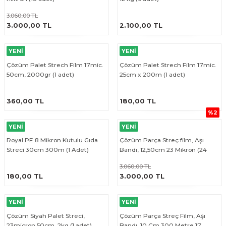
3.060,00 TL
ÜRÜNÜ İNCELE
ÜRÜNÜ İNCELE
3.000,00 TL
2.100,00 TL
YENİ
YENİ
Çözüm Palet Strech Film 17mic.
Çözüm Palet Strech Film 17mic.
50cm, 2000gr (1 adet)
25cm x 200m (1 adet)
ÜRÜNÜ İNCELE
ÜRÜNÜ İNCELE
360,00 TL
180,00 TL
%2
YENİ
YENİ
Royal PE 8 Mikron Kutulu Gıda
Çözüm Parça Streç film, Aşı
Streci 30cm 300m (1 Adet)
Bandı, 12,50cm 23 Mikron (24
adet)
3.060,00 TL
ÜRÜNÜ İNCELE
ÜRÜNÜ İNCELE
180,00 TL
3.000,00 TL
YENİ
YENİ
Çözüm Siyah Palet Streci,
Çözüm Parça Streç Film, Aşı
23micron 50cm, 2kg (1 adet)
Bandı, 10 Cm 300 Metre 17