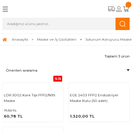
Geri Dön
Geri Dön
Geri Dön
Geri Dön
Geri Dön
eri
ünleri
ubu
 Gözlükleri
Solunum Koruyucu Maskele
Grubu
ucu Maskeler
FFP2/N95 Maskeler
Anasayfa
Maske ve İş Gözlükleri
Solunum Koruyucu Maske
e Bantları
lar
FFP3 Maskeler
Toplam 3 ürün
o Çeşitleri
%15
LDR 5002 Kore Tipi FFP2/N95
EGE 2403 FFP2 Endüstriyel
ar
Maske
Maske Kutu (50 adet)
71,50 TL
ÜRÜNÜ İNCELE
ÜRÜNÜ İNCELE
60,78 TL
1.320,00 TL