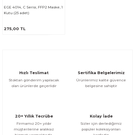
EGE 4014, C Serisi, FFP2 Maske, 1
Kutu (25 adet)
ÜRÜNÜ İNCELE
275,00 TL
Hızlı Teslimat
Sertifika Belgelerimiz
Stoktan gönderim yapılacak
Ürünlerimiz kalite güvence
olan ürünlerde geçerlidir
belgesine sahiptir
20+ Yıllık Tecrübe
Kolay İade
Firmamız 20+ yıldır
Sizler için derlediğimiz
müşterilerine aralıksız
popüler koleksiyonları
hizmet vermektedir.
keşfedin