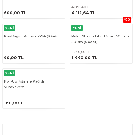
4.838,40 TL
ÜRÜNÜ İNCELE
ÜRÜNÜ İNCELE
600,00 TL
4.112,64 TL
%0
YENİ
YENİ
Pos Kağıdı Rulosu 56*14 (10adet)
Palet Strech Film 17mic. 50cm x
200m (6 adet)
1.440,00 TL
ÜRÜNÜ İNCELE
ÜRÜNÜ İNCELE
90,00 TL
1.440,00 TL
YENİ
Roll-Up Pişirme Kağıdı
50mx37cm
ÜRÜNÜ İNCELE
180,00 TL