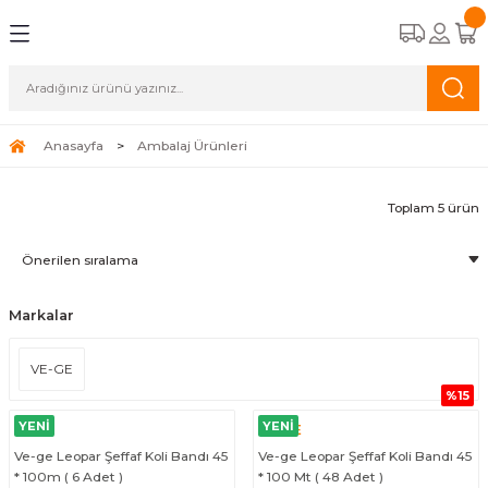
Geri Dön
Geri Dön
Geri Dön
Geri Dön
Geri Dön
eri
ünleri
ubu
 Gözlükleri
Solunum Koruyucu Maskele
Grubu
ucu Maskeler
FFP2/N95 Maskeler
Anasayfa
Ambalaj Ürünleri
e Bantları
lar
FFP3 Maskeler
Toplam 5 ürün
o Çeşitleri
Markalar
ar
VE-GE
%15
YENİ
YENİ
VE-GE
Ve-ge Leopar Şeffaf Koli Bandı 45
Ve-ge Leopar Şeffaf Koli Bandı 45
* 100m ( 6 Adet )
* 100 Mt ( 48 Adet )