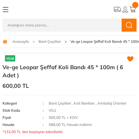
Geri Dön
Geri Dön
Geri Dön
Geri Dön
Geri Dön
i
nleri
bu
Gözlükleri
Solunum Koruyucu Maskeler
rubu
cu Maskeler
FFP2/N95 Maskeler
Anasayfa
Bant Çeşitleri
Ve-ge Leopar Şeffaf Koli Bandı 45 * 100m
 Bantları
ar
FFP3 Maskeler
YENİ
Ve-ge Leopar Şeffaf Koli Bandı 45 * 100m ( 6
 Çeşitleri
Adet )
600,00 TL
ar
Kategori
Bant Çeşitleri
,
Koli Bantları
,
Ambalaj Ürünleri
Stok Kodu
VG1
Fiyat
500,00 TL + KDV
Havale
588,00 TL Havale indirimi
*132,00 TL den başlayan taksitlerle!