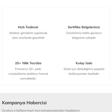
Ürün fiyatı diğer sitelerden daha pahalı.
1.440,00 TL
ÜRÜNÜ İNCELE
Bu ürüne benzer farklı alternatifler olmalı.
1.440,00 TL
Hızlı Teslimat
Sertifika Belgelerimiz
Palet Strech Film 17mic. 50cm x 300m
Stoktan gönderim yapılacak
Ürünlerimiz kalite güvence
olan ürünlerde geçerlidir
belgesine sahiptir
ÜRÜNÜ İNCELE
Gönder
450,00 TL
20+ Yıllık Tecrübe
Kolay İade
Firmamız 20+ yıldır
Sizler için derlediğimiz popüler
müşterilerine aralıksız hizmet
koleksiyonları keşfedin
vermektedir.
Kampanya Habercisi
Ücretsiz e-bültene kayıt olun kampanyalardan faydalanın.